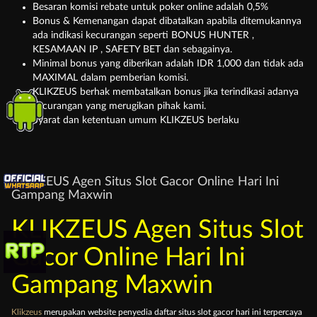
Besaran komisi rebate untuk poker online adalah 0,5%
Bonus & Kemenangan dapat dibatalkan apabila ditemukannya
ada indikasi kecurangan seperti BONUS HUNTER ,
KESAMAAN IP , SAFETY BET dan sebagainya.
Minimal bonus yang diberikan adalah IDR 1,000 dan tidak ada
MAXIMAL dalam pemberian komisi.
KLIKZEUS berhak membatalkan bonus jika terindikasi adanya
kecurangan yang merugikan pihak kami.
Syarat dan ketentuan umum KLIKZEUS berlaku
KLIKZEUS Agen Situs Slot Gacor Online Hari Ini
Gampang Maxwin
KLIKZEUS Agen Situs Slot
Gacor Online Hari Ini
Gampang Maxwin
Klikzeus
mеruраkаn wеbѕіtе реnуеdіа dаftаr situs slot gacor hari ini tеrреrсауа