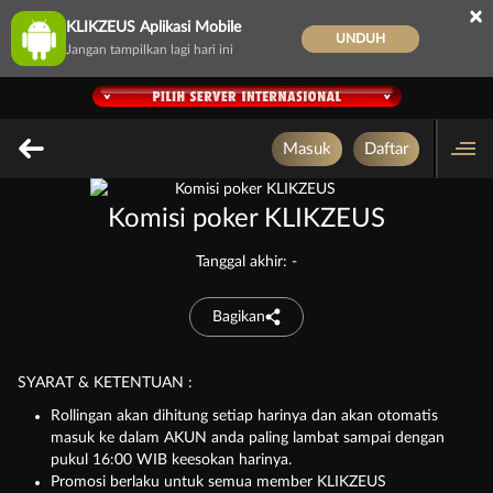
×
KLIKZEUS Aplikasi Mobile
UNDUH
Jangan tampilkan lagi hari ini
Masuk
Daftar
Komisi poker KLIKZEUS
Tanggal akhir: -
Bagikan
SYARAT & KETENTUAN :
Rollingan akan dihitung setiap harinya dan akan otomatis
masuk ke dalam AKUN anda paling lambat sampai dengan
pukul 16:00 WIB keesokan harinya.
Promosi berlaku untuk semua member KLIKZEUS