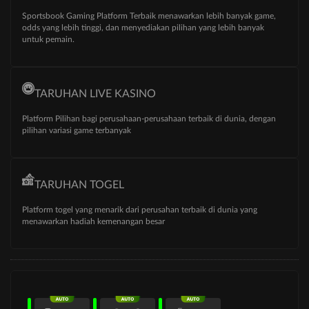
Sportsbook Gaming Platform Terbaik menawarkan lebih banyak game,
odds yang lebih tinggi, dan menyediakan pilihan yang lebih banyak
untuk pemain.
TARUHAN LIVE KASINO
Platform Pilihan bagi perusahaan-perusahaan terbaik di dunia, dengan
pilihan variasi game terbanyak
TARUHAN TOGEL
Platform togel yang menarik dari perusahan terbaik di dunia yang
menawarkan hadiah kemenangan besar