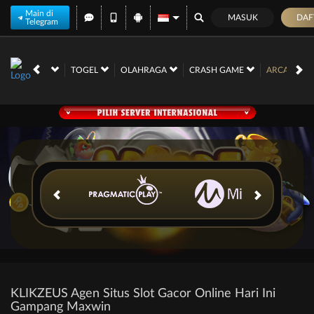
Main di
MASUK
DAF
Telegram
NO
RACE
TOGEL
OLAHRAGA
CRASH GAME
ARCADE
KLIKZEUS Agen Situs Slot Gacor Online Hari Ini
Gampang Maxwin