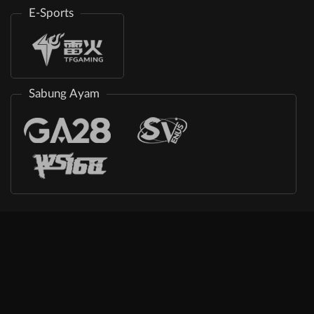
E-Sports
Sabung Ayam