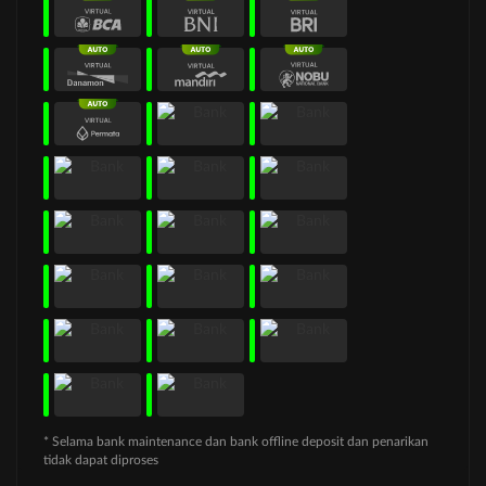
* Selama bank maintenance dan bank offline deposit dan penarikan
tidak dapat diproses