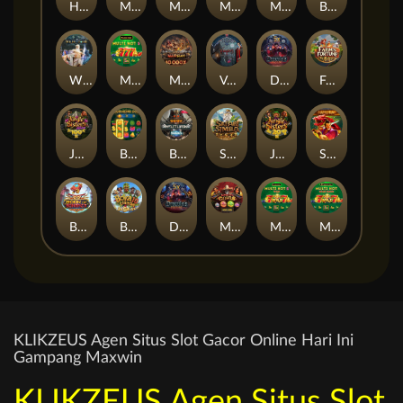
HotSamba
Multi Hot 10
Multi Hot 20
Multi Hot 40
Multi Hot Ways
Burning Ice 40
Wild & Gods
MultiHot5
Mad Slot
Vampires
Dracula's Fortune
Farm's Fortune
Jungle Sisters Deluxe
Burning Ice
Book of Futuria
Safari Simba
Jungle Sisters
Samurai
Book Of Bonanza
Boka Jamba 10
Dracula's Fortune Halloween Edition
Mariachi Coins
Multi Hot 5 Wild
Multi Hot Wild Ways
KLIKZEUS Agen Situs Slot Gacor Online Hari Ini
Gampang Maxwin
KLIKZEUS Agen Situs Slot