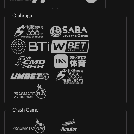
Olahraga
Crash Game