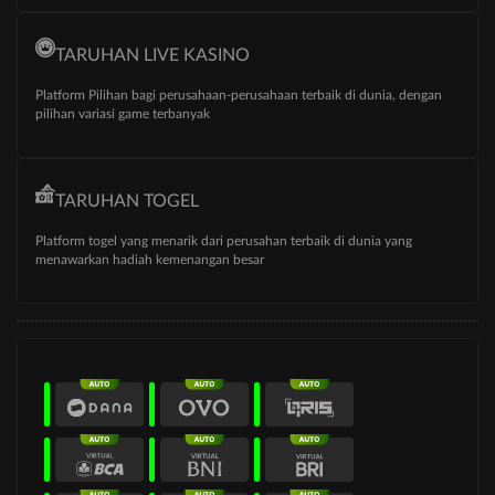
TARUHAN LIVE KASINO
Platform Pilihan bagi perusahaan-perusahaan terbaik di dunia, dengan
pilihan variasi game terbanyak
TARUHAN TOGEL
Platform togel yang menarik dari perusahan terbaik di dunia yang
menawarkan hadiah kemenangan besar