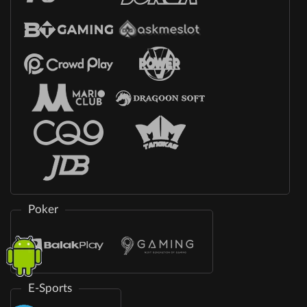
Poker
E-Sports