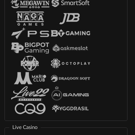
Live Casino