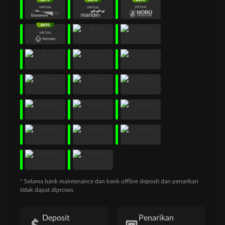
* Selama bank maintenance dan bank offline deposit dan penarikan
tidak dapat diproses
Deposit
Penarikan