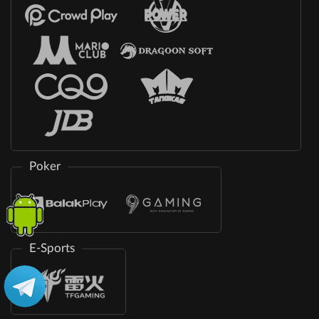
Poker
E-Sports