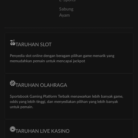
E-Sports
Sabung
Ayam
TARUHAN SLOT
Penyedia slot online dengan beragam pilihan game menarik yang
memudahkan pemain untuk mencapai jackpot
TARUHAN OLAHRAGA
Sportsbook Gaming Platform Terbaik menawarkan lebih banyak game,
odds yang lebih tinggi, dan menyediakan pilihan yang lebih banyak
untuk pemain.
TARUHAN LIVE KASINO