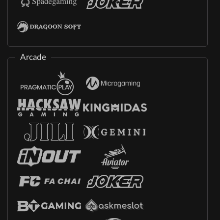
Arcade